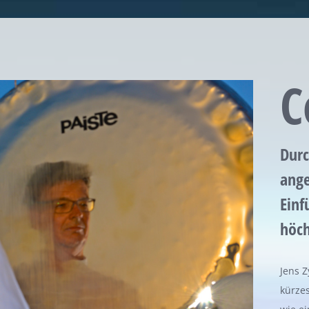
C
Durc
ange
Einf
höch
Jens Z
kürzes