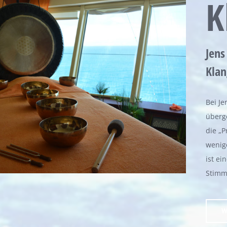
K
Jens
Kla
Bei Je
überge
die „P
wenige
ist e
Stimm
W