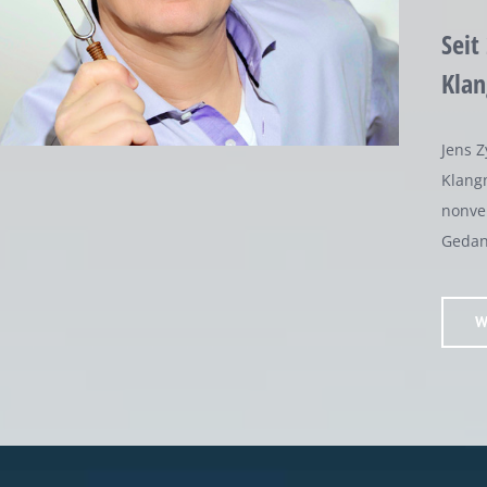
Seit
Klan
Jens Z
Klangm
nonve
Gedan
W