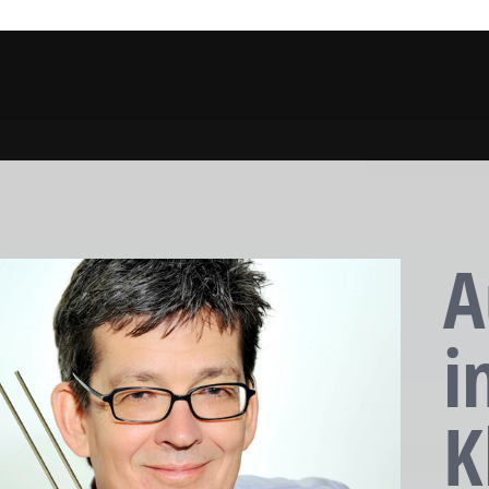
A
i
K