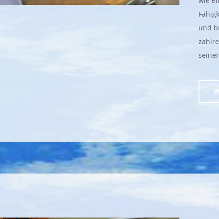
wie ei
Fähigk
und b
zahlr
seinen
W